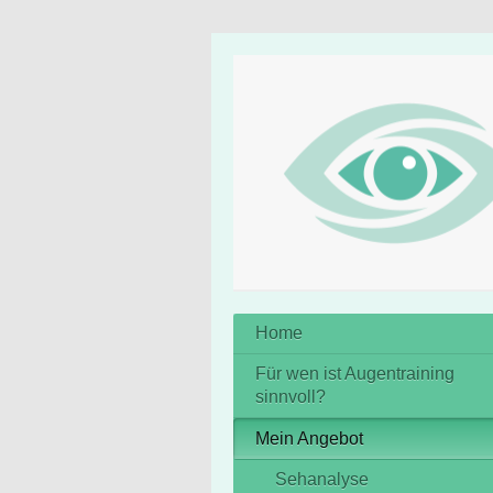
Home
Für wen ist Augentraining
sinnvoll?
Mein Angebot
Sehanalyse