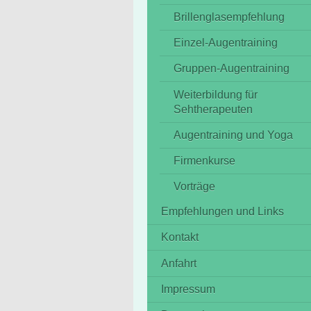
Brillenglasempfehlung
Einzel-Augentraining
Gruppen-Augentraining
Weiterbildung für
Sehtherapeuten
Augentraining und Yoga
Firmenkurse
Vorträge
Empfehlungen und Links
Kontakt
Anfahrt
Impressum