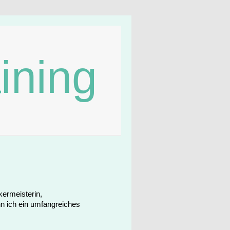
ining
kermeisterin,
nn ich ein umfangreiches